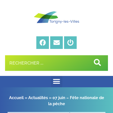
Accueil
»
Actualités
»
07 juin – Fête nationale de
la pêche