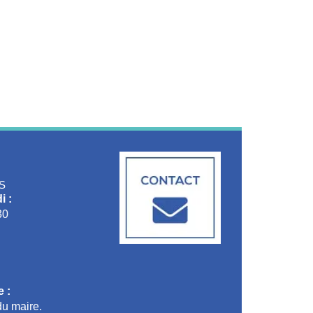
S
i :
30
 :
u maire.