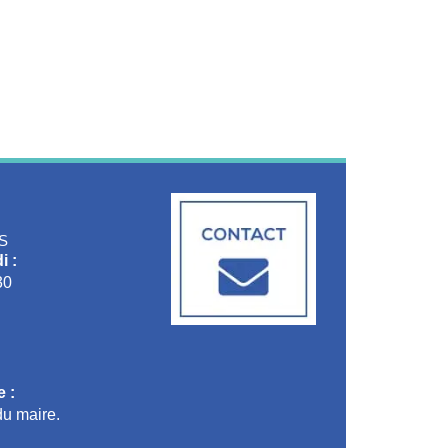
S
i :
30
 :
u maire.