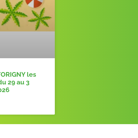
ORIGNY les
du 29 au 3
2026