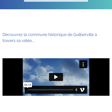
Découvrez la commune historique de Guilberville à
travers sa vidéo…