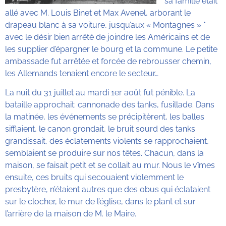
sa famille était
allé avec M. Louis Binet et Max Avenel, arborant le
drapeau blanc à sa voiture, jusqu’aux « Montagnes » *
avec le désir bien arrêté de joindre les Américains et de
les supplier d’épargner le bourg et la commune. Le petite
ambassade fut arrêtée et forcée de rebrousser chemin,
les Allemands tenaient encore le secteur…
La nuit du 31 juillet au mardi 1er août fut pénible. La
bataille approchait: cannonade des tanks, fusillade. Dans
la matinée, les événements se précipitèrent, les balles
sifflaient, le canon grondait, le bruit sourd des tanks
grandissait, des éclatements violents se rapprochaient,
semblaient se produire sur nos têtes. Chacun, dans la
maison, se faisait petit et se collait au mur. Nous le vîmes
ensuite, ces bruits qui secouaient violemment le
presbytère, n’étaient autres que des obus qui éclataient
sur le clocher, le mur de l’église, dans le plant et sur
l’arrière de la maison de M. le Maire.