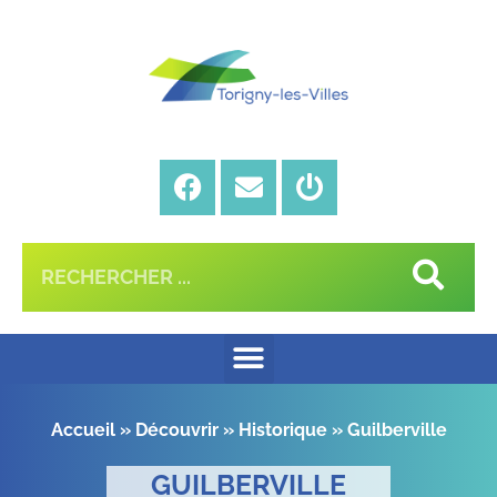
Accueil
»
Découvrir
»
Historique
»
Guilberville
GUILBERVILLE