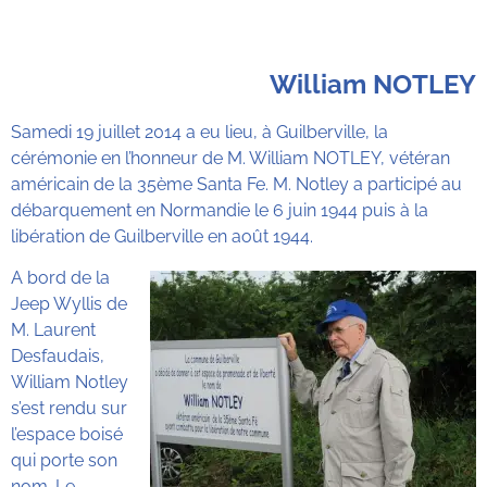
L'entreprise LEBOSQUAIN
La reconstruction débute
Mairie avec rénovation
William NOTLEY
Samedi 19 juillet 2014 a eu lieu, à Guilberville, la
cérémonie en l’honneur de M. William NOTLEY, vétéran
américain de la 35ème Santa Fe. M. Notley a participé au
débarquement en Normandie le 6 juin 1944 puis à la
libération de Guilberville en août 1944.
A bord de la
Jeep Wyllis de
M. Laurent
Desfaudais,
William Notley
s’est rendu sur
l’espace boisé
qui porte son
nom. Le