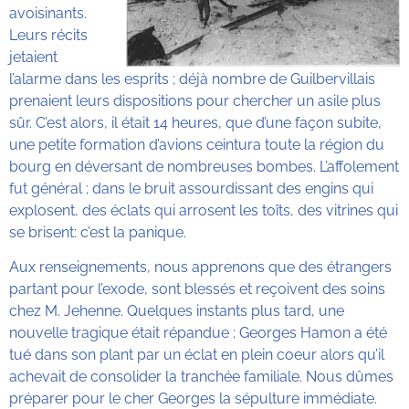
avoisinants.
Leurs récits
jetaient
l’alarme dans les esprits ; déjà nombre de Guilbervillais
prenaient leurs dispositions pour chercher un asile plus
sûr. C’est alors, il était 14 heures, que d’une façon subite,
une petite formation d’avions ceintura toute la région du
bourg en déversant de nombreuses bombes. L’affolement
fut général ; dans le bruit assourdissant des engins qui
explosent, des éclats qui arrosent les toîts, des vitrines qui
se brisent: c’est la panique.
Aux renseignements, nous apprenons que des étrangers
partant pour l’exode, sont blessés et reçoivent des soins
chez M. Jehenne. Quelques instants plus tard, une
nouvelle tragique était répandue ; Georges Hamon a été
tué dans son plant par un éclat en plein coeur alors qu’il
achevait de consolider la tranchée familiale. Nous dûmes
préparer pour le cher Georges la sépulture immédiate.