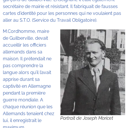
secrétaire de mairie et résistant. Il fabriquait de fausses
cartes d’identité pour les personnes qui ne voulaient pas
aller au S.T.O. (Service du Travail Obligatoire).
M.Cordhomme, maire
de Guilberville, devait
accueillir les officiers
allemands dans sa
maison. Il prétendait ne
pas comprendre la
langue alors qu’il l’avait
apprise durant sa
captivité en Allemagne
pendant la première
guerre mondiale. A
chaque réunion que les
Allemands tenaient chez
Portrait de Joseph Moricet
lui, il enregistrait le
maximum