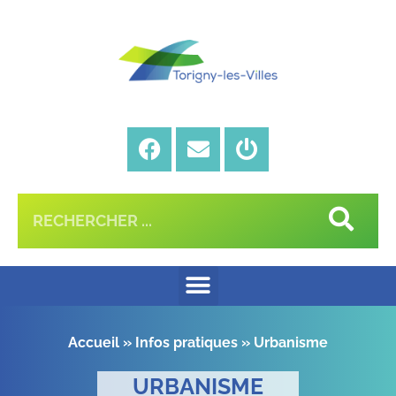
Accueil
»
Infos pratiques
»
Urbanisme
URBANISME