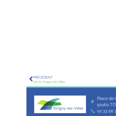
PRÉCÉDENT
UACAI Torigny-les-Villes
Place de 
50160 TO
02 33 56 