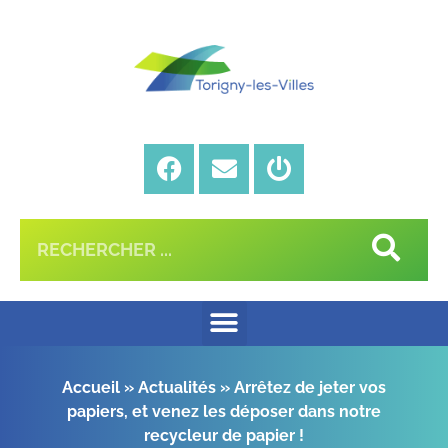
Accueil
»
Actualités
»
Arrêtez de jeter vos
papiers, et venez les déposer dans notre
recycleur de papier !