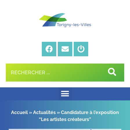
Accueil
»
Actualités
»
Candidature à l’exposition
“Les artistes créateurs”