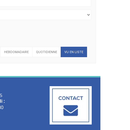
HEBDOMADAIRE
QUOTIDIENNE
VU EN LISTE
S
i :
30