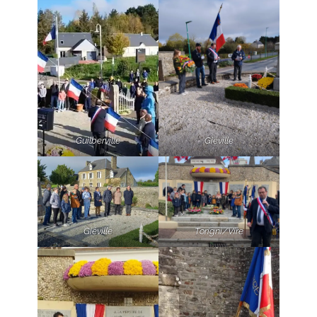
Guilberville
Giéville
Giéville
Torigni/Vire