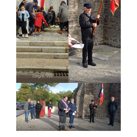
Torigni/Vire
Brectouville
Brectouville