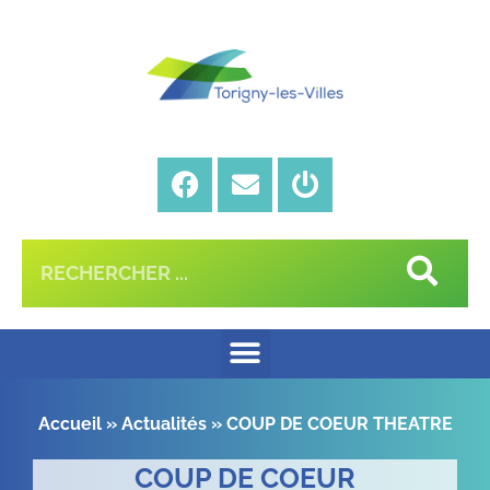
Accueil
»
Actualités
»
COUP DE COEUR THEATRE
COUP DE COEUR