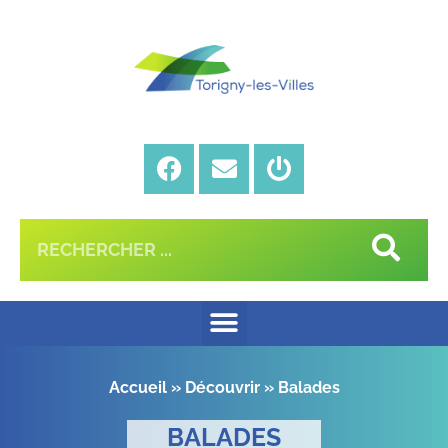
Accueil
»
Découvrir
»
Balades
BALADES