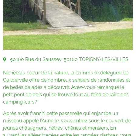
50160 Rue du Saussey, 50160 TORIGNY-LES-VILLES
Nichée au coeur de la nature, la commune déléguée de
Guilberville offre de nombreux sentiers de randonnées et
de belles balades à découvrir. Avez-vous remarqué le
petit pont de bois qui se trouve tout au fond de l’aire des
camping-cars?
Après avoir franchi cette passerelle qui enjambe un
ruisseau appelé l’Aunelle, vous entrez sous le couvert de
jeunes châtaigniers, hêtres, chênes et merisiers. En
suivant les allées tracées entre les rangées d’arbres, vous