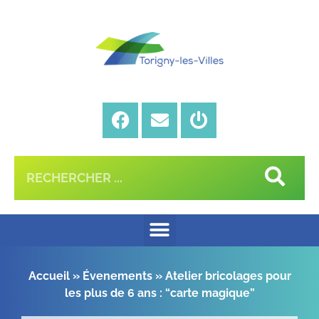
Accueil
»
Évenements
»
Atelier bricolages pour
les plus de 6 ans : “carte magique”