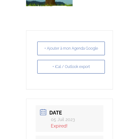
+ Ajouter à mon Agenda Google
+ iCal / Outlook export
DATE
05 Juil 2023
Expired!