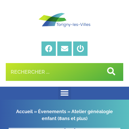
Accueil
»
Évenements
»
Atelier généalogie
enfant (8ans et plus)