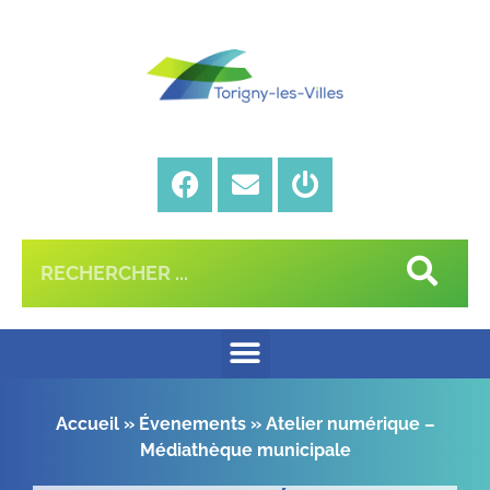
Accueil
»
Évenements
»
Atelier numérique –
Médiathèque municipale