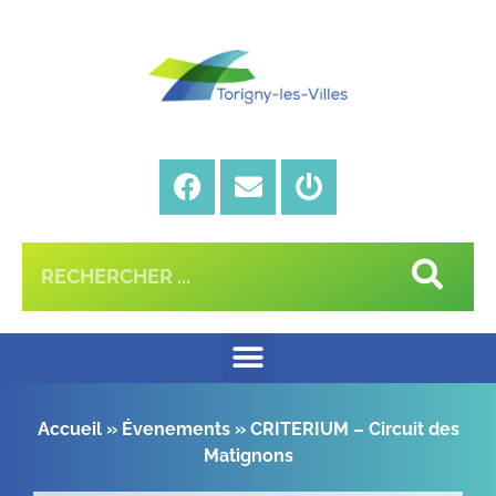
Accueil
»
Évenements
»
CRITERIUM – Circuit des
Matignons