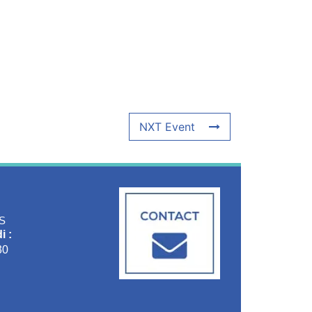
NXT Event
S
i :
30