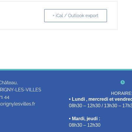
+ iCal / Outlook export
Château,
RIGNY-LES-VILLES
HORAIRE
71 44
• Lundi , mercredi et vendred
rignylesvilles.fr
08h30 – 12h30 / 13h30 – 17h
• Mardi, jeudi :
08h30 – 12h30