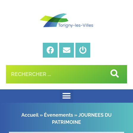
Accueil
»
Évenements
»
JOURNEES DU
PATRIMOINE