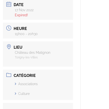
DATE
17 Nov 2022
Expired!
HEURE
15h00 - 20h30
LIEU
Château des Matignon
Torigny-les-Villes
CATÉGORIE
Associations
Culture