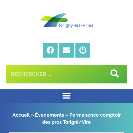
Accueil
»
Évenements
»
Permanence comptoir
des pros Torigni/Vire