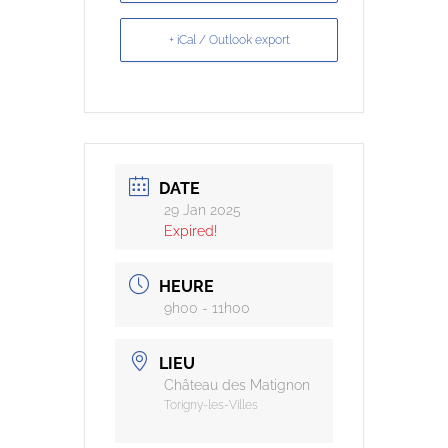
+ iCal / Outlook export
DATE
29 Jan 2025
Expired!
HEURE
9h00 - 11h00
LIEU
Château des Matignon
Torigny-les-Villes