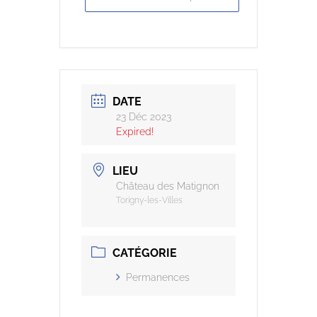
DATE
23 Déc 2023
Expired!
LIEU
Château des Matignon
Torigny-les-Villes
CATÉGORIE
Permanences