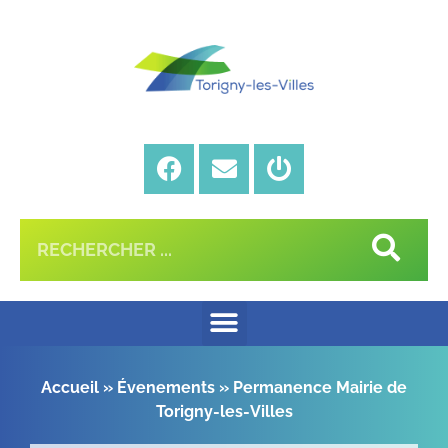
Accueil
»
Évenements
»
Permanence Mairie de
Torigny-les-Villes