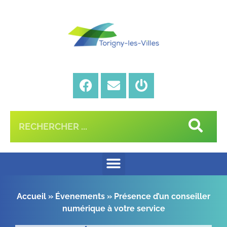
Accueil
»
Évenements
»
Présence d’un conseiller
numérique à votre service