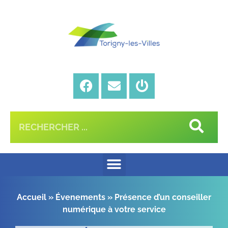
Accueil
»
Évenements
»
Présence d’un conseiller
numérique à votre service