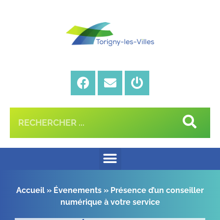
Accueil
»
Évenements
»
Présence d’un conseiller
numérique à votre service