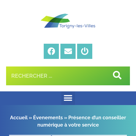
Accueil
»
Évenements
»
Présence d’un conseiller
numérique à votre service