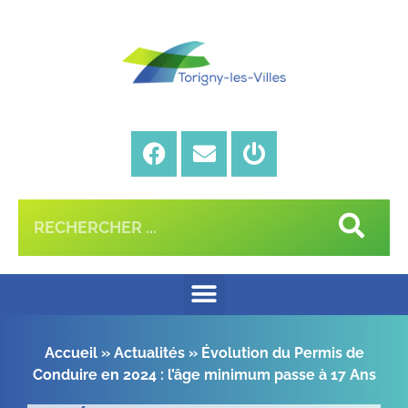
Accueil
»
Actualités
»
Évolution du Permis de
Conduire en 2024 : l’âge minimum passe à 17 Ans