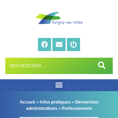
Accueil
»
Infos pratiques
»
Démarches
administratives
»
Professionnels