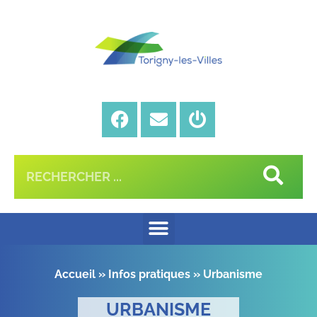
Accueil
»
Infos pratiques
»
Urbanisme
URBANISME