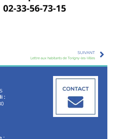
SUIVANT
Lettre aux habitants de Torigny-les-Villes
S
i :
30
 :