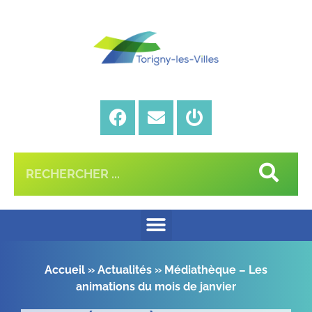
Accueil
»
Actualités
»
Médiathèque – Les
animations du mois de janvier