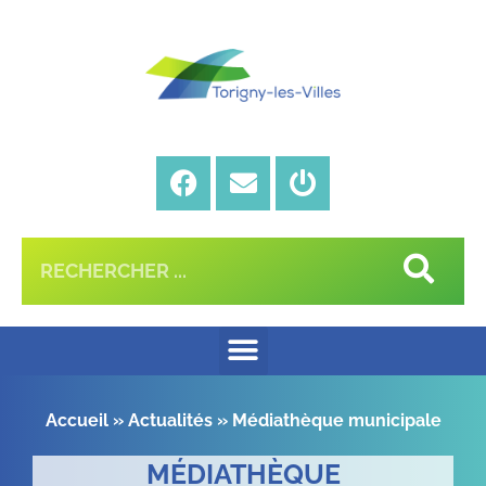
Accueil
»
Actualités
»
Médiathèque municipale
MÉDIATHÈQUE