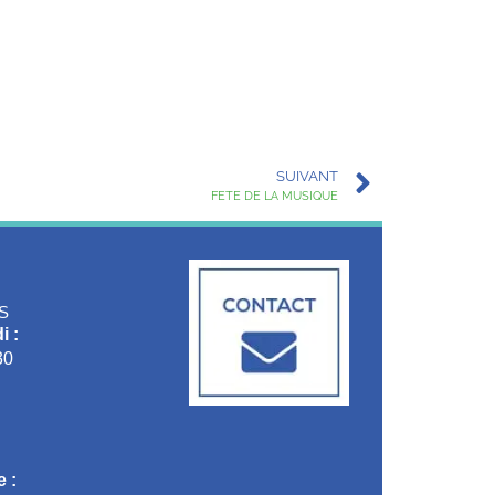
SUIVANT
FETE DE LA MUSIQUE
S
i :
30
 :