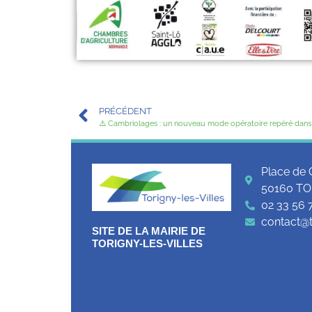
PRÉCÉDENT
⚠️ Cambriolages : un nouveau mode opératoire repéré dans
Place de 
50160 TO
02 33 56 
contact@to
SITE DE LA MAIRIE DE
TORIGNY-LES-VILLES