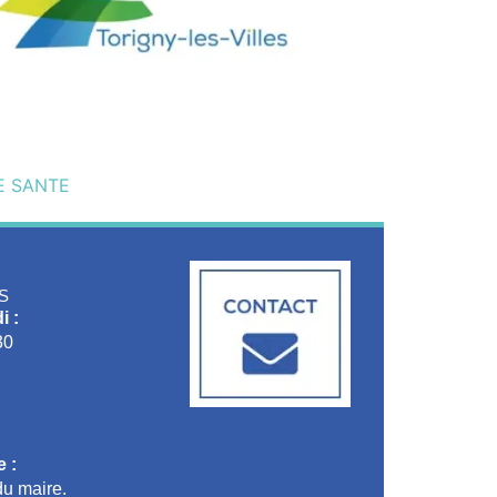
E SANTE
S
i :
30
 :
u maire.