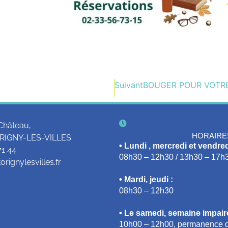
Suivant
BOUGER POUR VOTR
Château,
HORAIRE
RIGNY-LES-VILLES
• Lundi , mercredi et vendred
71 44
08h30 – 12h30 / 13h30 – 17h
rignylesvilles.fr
• Mardi, jeudi :
08h30 – 12h30
• Le samedi, semaine impaire
10h00 – 12h00, permanence d