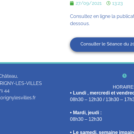
27/09/2021
13:23
Consultez en ligne la publicat
dessous.
Consulter le Séance du 2
Château,
RIGNY-LES-VILLES
HORAIRE
71 44
• Lundi , mercredi et vendred
rignylesvilles.fr
08h30 – 12h30 / 13h30 – 17h
• Mardi, jeudi :
08h30 – 12h30
• Le samedi, semaine impaire