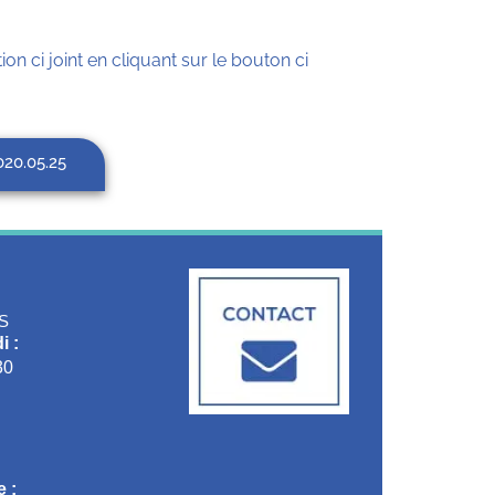
ion ci joint en cliquant sur le bouton ci
020.05.25
S
i :
30
 :