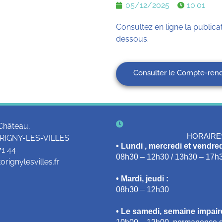
05/12/2025
10:01
Consultez en ligne la publicat
dessous.
Consulter le Compte-ren
Château,
HORAIRE
RIGNY-LES-VILLES
• Lundi , mercredi et vendred
71 44
08h30 – 12h30 / 13h30 – 17h
rignylesvilles.fr
• Mardi, jeudi :
08h30 – 12h30
• Le samedi, semaine impaire