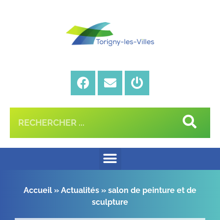
Accueil
»
Actualités
»
salon de peinture et de
sculpture