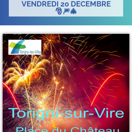
VENDREDI 20 DECEMBRE
🎅🎆🎄