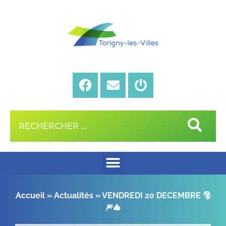
Accueil
»
Actualités
»
VENDREDI 20 DECEMBRE 🎅
🎆🎄