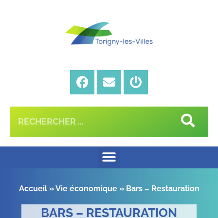
Accueil
»
Vie économique
»
Bars – Restauration
BARS – RESTAURATION