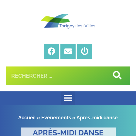
Accueil
»
Évenements
»
Après-midi danse
APRÈS-MIDI DANSE