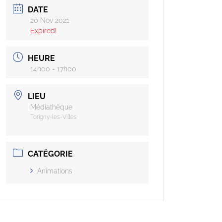
DATE
20 Nov 2021
Expired!
HEURE
14h00 - 17h00
LIEU
Médiathèque
Torigny-les-Villes
CATÉGORIE
Animations