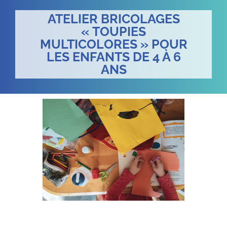
ATELIER BRICOLAGES
« TOUPIES
MULTICOLORES » POUR
LES ENFANTS DE 4 À 6
ANS