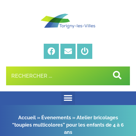
Accueil
»
Évenements
»
Atelier bricolages
“toupies multicolores” pour les enfants de 4 à 6
ans