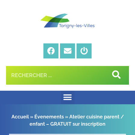
Accueil
»
Évenements
»
Atelier cuisine parent /
enfant – GRATUIT sur inscription