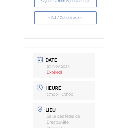
+ Ajouter à mon Agenda Google
+ iCal / Outlook export
DATE
29 Nov 2023
Expired!
HEURE
17h00 - 19h00
LIEU
Salle des fêtes de
Brectouville
Brectouville