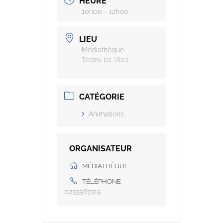
HEURE
10h00 - 12h00
LIEU
Médiathèque
Torigny-les-Villes
CATÉGORIE
Animations
ORGANISATEUR
MÉDIATHÈQUE
TÉLÉPHONE
0233567315