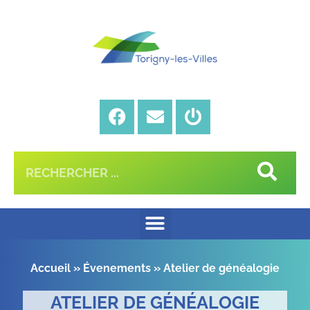
Accueil
»
Évenements
»
Atelier de généalogie
ATELIER DE GÉNÉALOGIE