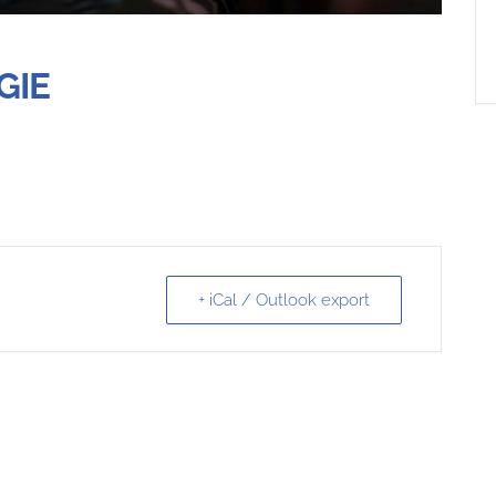
GIE
+ iCal / Outlook export