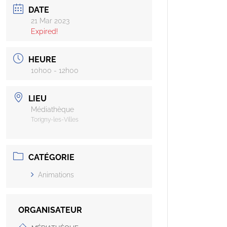
DATE
21 Mar 2023
Expired!
HEURE
10h00 - 12h00
LIEU
Médiathèque
Torigny-les-Villes
CATÉGORIE
Animations
ORGANISATEUR