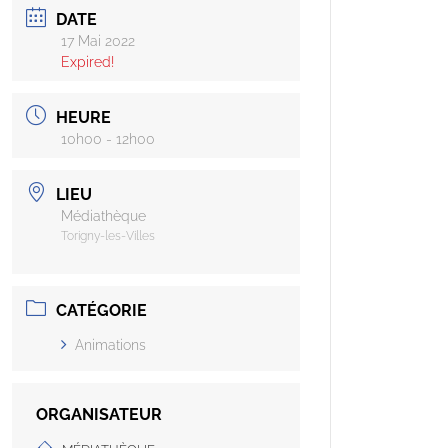
DATE
17 Mai 2022
Expired!
HEURE
10h00 - 12h00
LIEU
Médiathèque
Torigny-les-Villes
CATÉGORIE
Animations
ORGANISATEUR