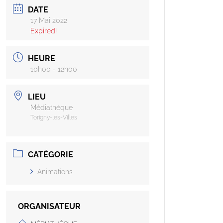
DATE
17 Mai 2022
Expired!
HEURE
10h00 - 12h00
LIEU
Médiathèque
Torigny-les-Villes
CATÉGORIE
Animations
ORGANISATEUR