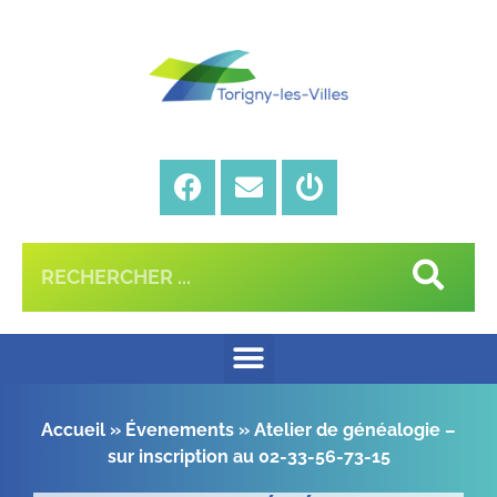
Accueil
»
Évenements
»
Atelier de généalogie –
sur inscription au 02-33-56-73-15