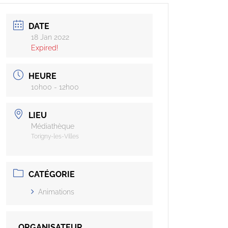
DATE
18 Jan 2022
Expired!
HEURE
10h00 - 12h00
LIEU
Médiathèque
Torigny-les-Villes
CATÉGORIE
Animations
ORGANISATEUR