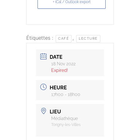
+ iCal / Outlook export
Étiquettes :
,
CAFÉ
LECTURE
DATE
18 Nov 2022
Expired!
HEURE
17h00 - 18h00
LIEU
Médiathèque
Torigny-les-Villes