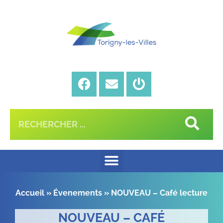
Accueil
»
Évenements
»
NOUVEAU – Café lecture
NOUVEAU – CAFÉ