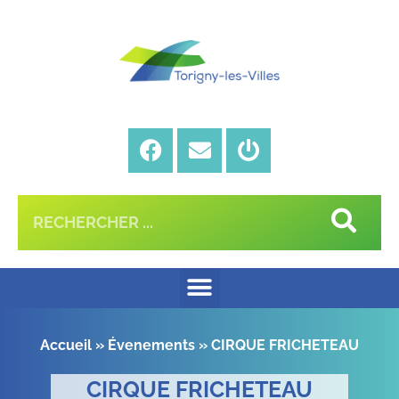
Accueil
»
Évenements
»
CIRQUE FRICHETEAU
CIRQUE FRICHETEAU